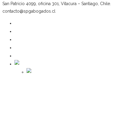
San Patricio 4099, oficina 301, Vitacura – Santiago, Chile.
contacto@spgabogados.cl
Nuestro estudio
Equipo
Áreas de práctica
Noticias
Contacto