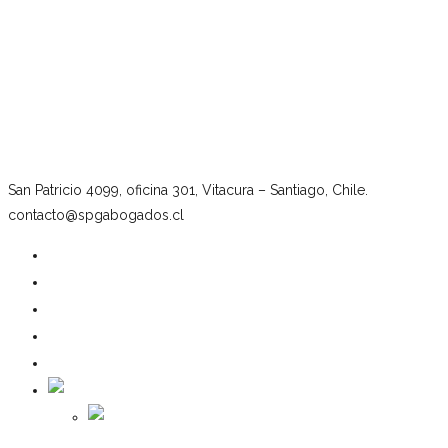
San Patricio 4099, oficina 301, Vitacura – Santiago, Chile.
contacto@spgabogados.cl
Nuestro estudio
Equipo
Áreas de práctica
Noticias
Contacto