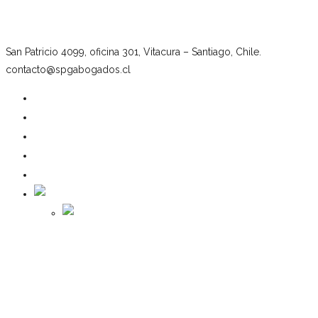
San Patricio 4099, oficina 301, Vitacura – Santiago, Chile.
contacto@spgabogados.cl
Nuestro estudio
Equipo
Áreas de práctica
Noticias
Contacto