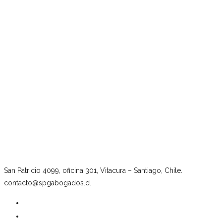
San Patricio 4099, oficina 301, Vitacura – Santiago, Chile.
contacto@spgabogados.cl
Nuestro estudio
Equipo