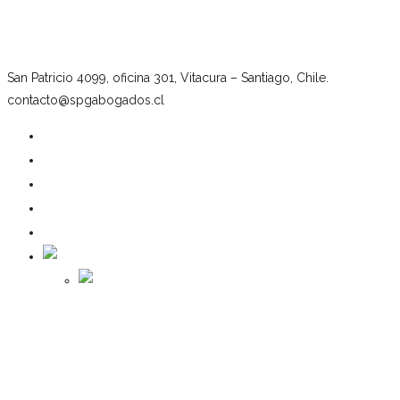
San Patricio 4099, oficina 301, Vitacura – Santiago, Chile.
contacto@spgabogados.cl
Our firm
Team
Practice Areas
News
Contact