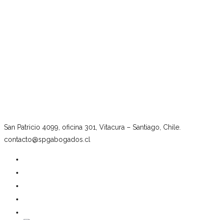
San Patricio 4099, oficina 301, Vitacura – Santiago, Chile.
contacto@spgabogados.cl
Our firm
Team
Practice Areas
News
Contact