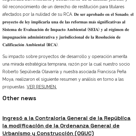
(iii) reconocimiento de un derecho de restitución para titulares
afectados por la nulidad de su RCA. 𝐃𝐞 𝐬𝐞𝐫 𝐚𝐩𝐫𝐨𝐛𝐚𝐝𝐨 𝐞𝐧 𝐞𝐥 𝐒𝐞𝐧𝐚𝐝𝐨, 𝐞𝐥
𝐩𝐫𝐨𝐲𝐞𝐜𝐭𝐨 𝐝𝐞 𝐥𝐞𝐲 𝐢𝐦𝐩𝐥𝐢𝐜𝐚𝐫𝐢́𝐚 𝐮𝐧𝐚 𝐝𝐞 𝐥𝐚𝐬 𝐫𝐞𝐟𝐨𝐫𝐦𝐚𝐬 𝐦𝐚́𝐬 𝐬𝐢𝐠𝐧𝐢𝐟𝐢𝐜𝐚𝐭𝐢𝐯𝐚𝐬 𝐚𝐥
𝐒𝐢𝐬𝐭𝐞𝐦𝐚 𝐝𝐞 𝐄𝐯𝐚𝐥𝐮𝐚𝐜𝐢𝐨́𝐧 𝐝𝐞 𝐈𝐦𝐩𝐚𝐜𝐭𝐨 𝐀𝐦𝐛𝐢𝐞𝐧𝐭𝐚𝐥 (𝐒𝐄𝐈𝐀) 𝐲 𝐚𝐥 𝐫𝐞́𝐠𝐢𝐦𝐞𝐧 𝐝𝐞
𝐢𝐦𝐩𝐮𝐠𝐧𝐚𝐜𝐢𝐨́𝐧 𝐚𝐝𝐦𝐢𝐧𝐢𝐬𝐭𝐫𝐚𝐭𝐢𝐯𝐚 𝐲 𝐣𝐮𝐫𝐢𝐬𝐝𝐢𝐜𝐜𝐢𝐨𝐧𝐚𝐥 𝐝𝐞 𝐥𝐚 𝐑𝐞𝐬𝐨𝐥𝐮𝐜𝐢𝐨́𝐧 𝐝𝐞
𝐂𝐚𝐥𝐢𝐟𝐢𝐜𝐚𝐜𝐢𝐨́𝐧 𝐀𝐦𝐛𝐢𝐞𝐧𝐭𝐚𝐥 (𝐑𝐂𝐀).
Su impacto sobre proyectos de desarrollo y operación amerita
una mirada estratégica temprana, razón por la cual nuestro socio
Roberto Sepúlveda Olavarría y nuestra asociada Francisca Peña
Moya, realizaron el siguiente resumen y análisis en torno a las
propuestas.
VER RESUMEN.
Other news
Ingresó a la Contraloría General de la República
la modificación de la Ordenanza General de
Urbanismo y Construcción (OGUC)